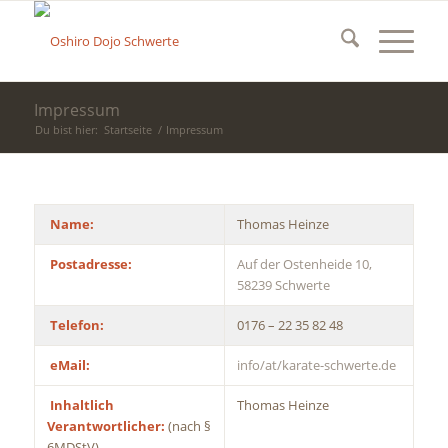
Impressum
Du bist hier:
Startseite
/
Impressum
Name:
Thomas Heinze
Postadresse:
Auf der Ostenheide 10,
58239 Schwerte
Telefon:
0176 – 22 35 82 48
eMail:
info/at/karate-schwerte.de
Inhaltlich
Thomas Heinze
Verantwortlicher:
(nach §
6MDStV)