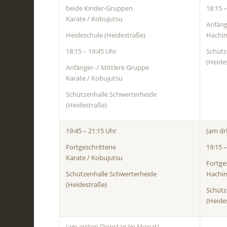
beide Kinder-Gruppen
18:15 
Karate / Kobujutsu
Anfäng
Heideschule (Heidestraße)
Hachim
18:15 – 19:45 Uhr
Schütz
(Heide
Anfänger- / Mittlere Gruppe
Karate / Kobujutsu
Schützenhalle Schwerterheide
(Heidestraße)
19:45 – 21:15 Uhr
(am dr
Fortgeschrittene
19:15 
Karate / Kobujutsu
Fortge
Schützenhalle Schwerterheide
Hachim
(Heidestraße)
Schütz
(Heide
(am ersten Dienstag im Monat)