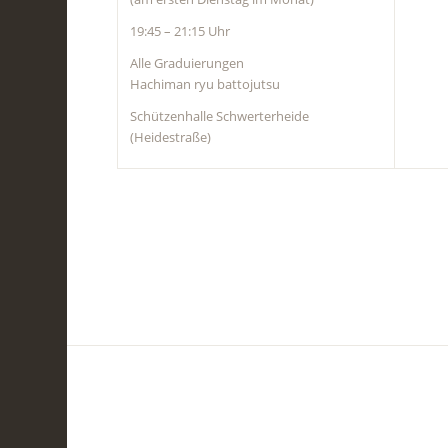
19:45 – 21:15 Uhr
Alle Graduierungen
Hachiman ryu battojutsu
Schützenhalle Schwerterheide
(Heidestraße)