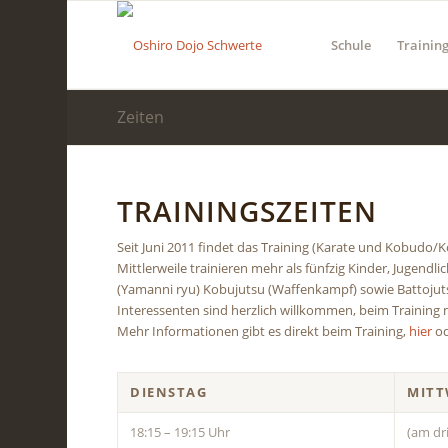
Schule
Trainin
Zeiten
TRAININGSZEITEN
Seit Juni 2011 findet das Training (Karate und Kobudo/K
Mittlerweile trainieren mehr als fünfzig Kinder, Jugen
(Yamanni ryu) Kobujutsu (Waffenkampf) sowie Battojut
Interessenten sind herzlich willkommen, beim Trainin
Mehr Informationen gibt es direkt beim Training,
hier
od
DIENSTAG
MIT
18:15 – 19:15 Uhr
(am dr