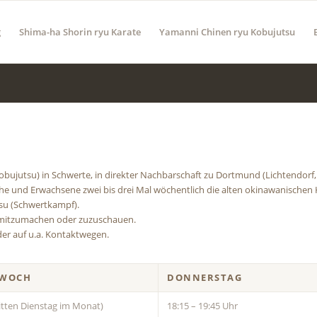
g
Shima-ha Shorin ryu Karate
Yamanni Chinen ryu Kobujutsu
obujutsu) in Schwerte, in direkter Nachbarschaft zu Dortmund (Lichtendorf, 
dliche und Erwachsene zwei bis drei Mal wöchentlich die alten okinawanische
su (Schwertkampf).
g mitzumachen oder zuzuschauen.
er auf u.a. Kontaktwegen.
TWOCH
DONNERSTAG
itten Dienstag im Monat)
18:15 – 19:45 Uhr