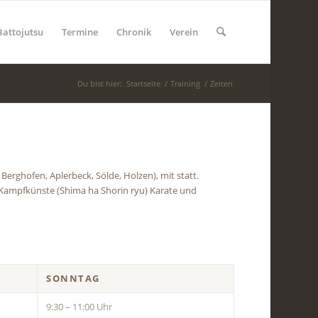
Battojutsu
Termine
Chronik
Verein
Du bist hier:
Startseite
/
Training
/
Zeiten
Berghofen, Aplerbeck, Sölde, Holzen), mit statt.
n Kampfkünste (Shima ha Shorin ryu) Karate und
SONNTAG
9:30 – 11:00 Uhr