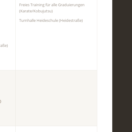
Freies Training für alle Graduierungen
(Karate/Kobujutsu)
Turnhalle Heideschule (Heidestraße)
raße)
)