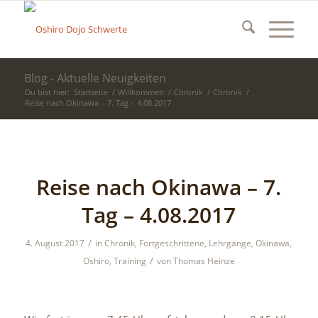
Blog - Aktuelle Neuigkeiten
Du bist hier:
Startseite
/
Willkommen
/
Chronik
/
Chronik
/
Reise nach Okinawa – 7. Tag – 4.08.2017
Reise nach Okinawa – 7.
Tag – 4.08.2017
/
4. August 2017
in
Chronik
,
Fortgeschrittene
,
Lehrgänge
,
Okinawa
,
/
Oshiro
,
Training
von
Thomas Heinze