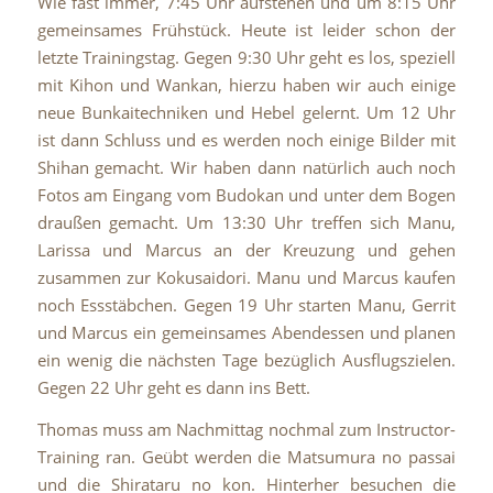
Wie fast immer, 7:45 Uhr aufstehen und um 8:15 Uhr
gemeinsames Frühstück. Heute ist leider schon der
letzte Trainingstag.
Gegen 9:30 Uhr geht es los, speziell
mit Kihon und Wankan, hierzu haben wir auch einige
neue Bunkaitechniken und Hebel gelernt. Um 12 Uhr
ist dann Schluss und es werden noch einige Bilder mit
Shihan gemacht. Wir haben dann natürlich auch noch
Fotos am Eingang vom Budokan und unter dem Bogen
draußen gemacht. Um 13:30 Uhr treffen sich Manu,
Larissa und Marcus an der Kreuzung und gehen
zusammen zur Kokusaidori. Manu und Marcus kaufen
noch Essstäbchen. Gegen 19 Uhr starten Manu, Gerrit
und Marcus ein gemeinsames Abendessen und planen
ein wenig die nächsten Tage bezüglich Ausflugszielen.
Gegen 22 Uhr geht es dann ins Bett.
Thomas muss am Nachmittag nochmal zum Instructor-
Training ran. Geübt werden die Matsumura no passai
und die Shirataru no kon. Hinterher besuchen die