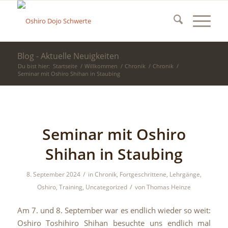
Blog - Aktuelle Neuigkeiten
Du bist hier:
Startseite
/
Willkommen
/
Chronik
/
Chronik
/
Seminar mit Oshiro Shihan in Staubing
Seminar mit Oshiro
Shihan in Staubing
/
8. September 2024
in
Chronik
,
Fortgeschrittene
,
Lehrgänge
,
/
Oshiro
,
Training
,
Uncategorized
von
Thomas Heinze
Am 7. und 8. September war es endlich wieder so weit:
Oshiro Toshihiro Shihan besuchte uns endlich mal