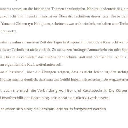
minares war es, an die bisherigen Themen anzuknüpfen. Konkret bedeutete das, e
ukon ichi und ni und ein intensives Üben der Techniken dieser Kata. Die beiden
s, Yamanni Chinen ryu Kobujutsu, scheinen zwar recht einfach, enthalten aber Techn
oraussetzt.
raining nahm am meisten Zeit des Tages in Anspruch. Inbesondere Kesa uchi war 
 dieser Technik ist nicht einfach. Zu oft setzen Anfänger Armmuskeln ein oder S
n. Dies alles verhindert das Fließen der Technik/Kraft und bremsen die Techni
m eigentlich die Kraft weiterlaufen soll.
ar alles simpel, aber die Übungen zeigten, dass es nicht leicht ist, den richt
Thomas machte deutlich, dass man das Gefühl haben müsse, seinen Bo wegzuwerfe
t auch mehrfach die Verbindung von Bo- und Karatetechnik. Die Körper
 insofern hilft das Botraining, sein Karate deutlich zu verbessern.
er waren sich einig: die Seminar-Serie muss fortgesetzt werden.