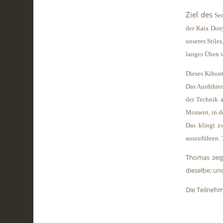
Ziel des
Se
der Kata Dony
unseres Stile
langes Üben v
Dieses Kihont
Das Ausführen
der Technik a
Moment, in de
Das klingt zw
auszuführen. 
Thomas zeig
dieselbe; und
Die Teilnehm