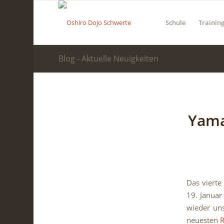
Schule
Trainin
Blog - Aktuelle Neuigkeiten
Yama
Das vierte
19. Januar
wieder un
neuesten
R