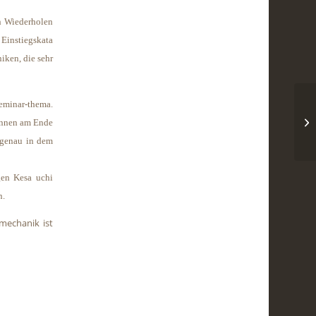
in Wiederholen
 Einstiegskata
iken, die sehr
Seminar-thema.
pannen am Ende
k genau in dem
igen Kesa uchi
n.
mechanik ist