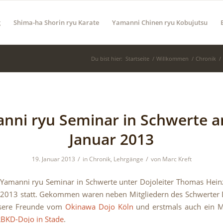
g
Shima-ha Shorin ryu Karate
Yamanni Chinen ryu Kobujutsu
Du bist hier:
Startseite
/
Willkommen
/
Chronik
/
nni ryu Seminar in Schwerte a
Januar 2013
/
/
19. Januar 2013
in
Chronik
,
Lehrgänge
von
Marc Kreft
 Yamanni ryu Seminar in Schwerte unter Dojoleiter Thomas Hei
 2013 statt. Gekommen waren neben Mitgliedern des Schwerter
sere Freunde vom
Okinawa Dojo Köln
und erstmals auch ein Mi
BKD-Dojo in Stade
.