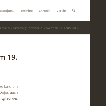
Battojutsu
Termine
Chronik
Verein
Chronik
/
Yamanni ryu Seminar in Schwerte am 19. Januar 2013
m 19.
nze fand am
 Dojos auch
tglied des