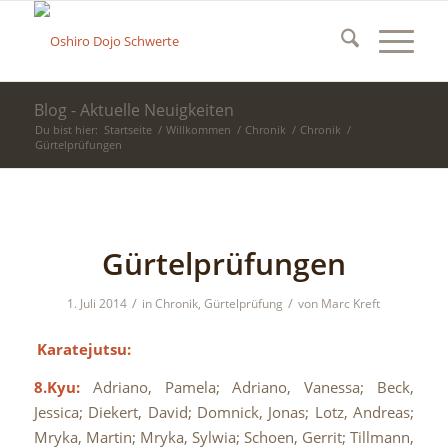
Blog - Aktuelle Neuigkeiten
Du bist hier:
Startseite
/
Willkommen
/
Chronik
/
Chronik
/
Gürtelprüfungen
Gürtelprüfungen
/
/
1. Juli 2014
in
Chronik
,
Gürtelprüfung
von
Marc Kreft
Karatejutsu:
8.Kyu:
Adriano, Pamela; Adriano, Vanessa; Beck,
Jessica; Diekert, David; Domnick, Jonas; Lotz, Andreas;
Mryka, Martin; Mryka, Sylwia; Schoen, Gerrit; Tillmann,